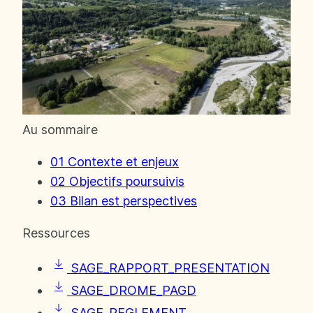
Au sommaire
01
Contexte et enjeux
02
Objectifs poursuivis
03
Bilan est perspectives
Ressources
SAGE_RAPPORT_PRESENTATION
SAGE_DROME_PAGD
SAGE_REGLEMENT