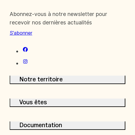
Abonnez-vous à notre newsletter pour
recevoir nos dernières actualités
S'abonner
Notre territoire
Le bassin versant de la Drôme
Vous êtes
Les enjeux
Les acteurs
Habitant
Documentation
Riverain