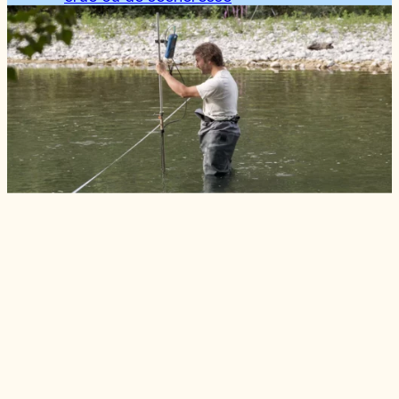
04
Des données partagées pour mieux
décider
Ressources
Observatoire - Suivis quantitatifs du
bassin de la Drôme (2023)