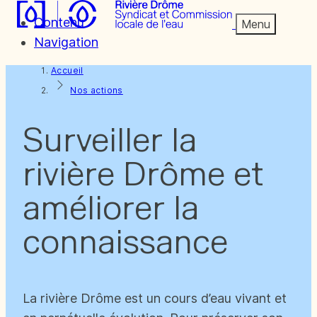
Contenu
Menu
Navigation
Accueil
Nos actions
Surveiller la
rivière Drôme et
améliorer la
connaissance
La rivière Drôme est un cours d’eau vivant et