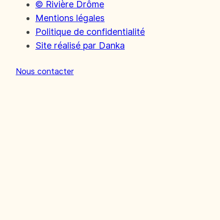
© Rivière Drôme
Surveiller la rivière et améliorer la
Mentions légales
connaissance
Politique de confidentialité
Préserver les milieux aquatiques et la
Site réalisé par Danka
ressource en eau
Nos chantiers
Nous contacter