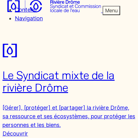
Contenu
Menu
Navigation
Le Syndicat mixte de la
Gérer et préserver
rivière Drôme
l'eau et la rivière
[Gérer], [protéger] et [partager] la rivière Drôme,
Drôme
sa ressource et ses écosystèmes, pour protéger les
personnes et les biens.
Découvrir